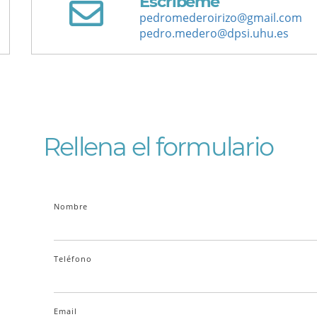
Escríbeme
pedromederoirizo@gmail.com
pedro.medero@dpsi.uhu.es
Rellena el formulario
Nombre
Teléfono
Email